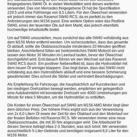
freigegebenes 0W40 Öl. In vielen Werkstätten wird dieses weiterhin
verwendet. Das von Mercedes freigegebene Öl hat die Spezifikation
229.5 und eine Füllmenge von 8,5 Litern. Für den Ölwechsel verwenden
wir jedoch immer das Ravenol 5W40 RCS, da es perfekt zu den
Anforderungen des M156 passt. Eine weitere Option wäre das Redline
5W40, eines der teuersten Öle auf dem Markt, das jedoch ebenfalls
hochwertige Inhaltsstoffe bietet.
Um auf 5W40 umzustellen, muss zunächst das alte 0W40 vollständig aus
dem M156 Motor entfernt werden. Um sicherzustellen, dass das gesamte
Öl abläuft, sollte die Ölablassschraube mindestens 20 Minuten geöffnet
bleiben. Anschließend füllen wir herkömmliches 5W40 Motoröl ein und
lassen den Motor 30 Minuten im Leerlauf laufen, bevor der Ölwechsel
durchgeführt wird. Erst danach führen wir den Wechsel auf das Ravenol
5W40 RCS durch. Ein positiver Nebeneffekt ist, dass die Hydrostößel mit
dem neuen Öl weniger klappern. Das liegt daran, dass das 5W40 nicht
vollständig aus den Hydrostößeln abläuft und eine bessere Schmierung
gewährleistet. Dies schont die Stößel und verhindert Beschädigungen.
Als Empfehlung für Fahrzeuge, die hauptsächlich auf Kurzstrecken und
bei niedrigen Drehzahlen bewegt werden, empfehlen wir gelegentlich
eine Autobahnfahrt mit konstanter Drehzahl von 4000 Umdrehungen pro
Minute für etwa 5 Minuten, um die Hydrostößel zu entlüften.
Die Kosten für einen Ölwechsel auf 5W40 am M156 AMG Motor liegt über
dem üblichen Preis. Der höhere Preis ergibt sich aus der Verwendung
von 2x 8,0 Litern Öl sowie der Zeit für den Ölablauf und den Motorlauf vor
der finalen Befüllen mit Ravenol RCS. Wir verwenden immer eine neue
Ölablassschraube, die mit 30 Nm angezogen wird. Die Arbeitszeit für
diesen Service beträgt etwa 2-3 Stunden, was sich lohnt. Wir verwenden
ausschließlich 5-Liter-Gebinde und benötigen insgesamt 8,0 Liter für den
M156 Motor.