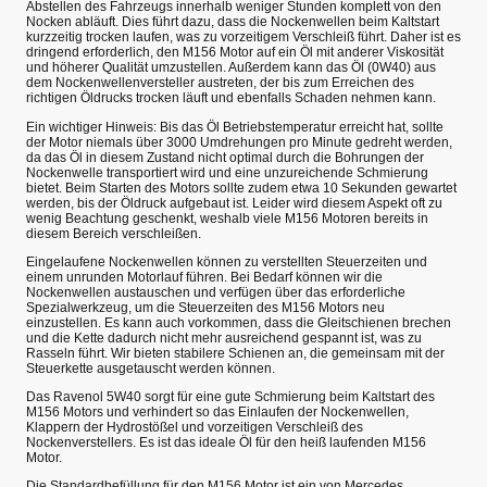
Abstellen des Fahrzeugs innerhalb weniger Stunden komplett von den
Nocken abläuft. Dies führt dazu, dass die Nockenwellen beim Kaltstart
kurzzeitig trocken laufen, was zu vorzeitigem Verschleiß führt. Daher ist es
dringend erforderlich, den M156 Motor auf ein Öl mit anderer Viskosität
und höherer Qualität umzustellen. Außerdem kann das Öl (0W40) aus
dem Nockenwellenversteller austreten, der bis zum Erreichen des
richtigen Öldrucks trocken läuft und ebenfalls Schaden nehmen kann.
Ein wichtiger Hinweis: Bis das Öl Betriebstemperatur erreicht hat, sollte
der Motor niemals über 3000 Umdrehungen pro Minute gedreht werden,
da das Öl in diesem Zustand nicht optimal durch die Bohrungen der
Nockenwelle transportiert wird und eine unzureichende Schmierung
bietet. Beim Starten des Motors sollte zudem etwa 10 Sekunden gewartet
werden, bis der Öldruck aufgebaut ist. Leider wird diesem Aspekt oft zu
wenig Beachtung geschenkt, weshalb viele M156 Motoren bereits in
diesem Bereich verschleißen.
Eingelaufene Nockenwellen können zu verstellten Steuerzeiten und
einem unrunden Motorlauf führen. Bei Bedarf können wir die
Nockenwellen austauschen und verfügen über das erforderliche
Spezialwerkzeug, um die Steuerzeiten des M156 Motors neu
einzustellen. Es kann auch vorkommen, dass die Gleitschienen brechen
und die Kette dadurch nicht mehr ausreichend gespannt ist, was zu
Rasseln führt. Wir bieten stabilere Schienen an, die gemeinsam mit der
Steuerkette ausgetauscht werden können.
Das Ravenol 5W40 sorgt für eine gute Schmierung beim Kaltstart des
M156 Motors und verhindert so das Einlaufen der Nockenwellen,
Klappern der Hydrostößel und vorzeitigen Verschleiß des
Nockenverstellers. Es ist das ideale Öl für den heiß laufenden M156
Motor.
Die Standardbefüllung für den M156 Motor ist ein von Mercedes