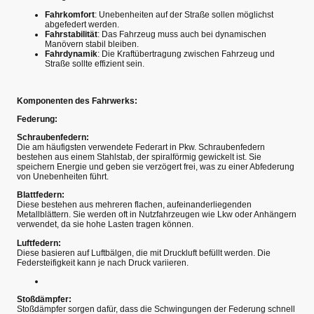
Fahrkomfort
: Unebenheiten auf der Straße sollen möglichst
abgefedert werden.
Fahrstabilität
: Das Fahrzeug muss auch bei dynamischen
Manövern stabil bleiben.
Fahrdynamik
: Die Kraftübertragung zwischen Fahrzeug und
Straße sollte effizient sein.
Komponenten des Fahrwerks:
Federung:
Schraubenfedern:
Die am häufigsten verwendete Federart in Pkw. Schraubenfedern
bestehen aus einem Stahlstab, der spiralförmig gewickelt ist. Sie
speichern Energie und geben sie verzögert frei, was zu einer Abfederung
von Unebenheiten führt.
Blattfedern:
Diese bestehen aus mehreren flachen, aufeinanderliegenden
Metallblättern. Sie werden oft in Nutzfahrzeugen wie Lkw oder Anhängern
verwendet, da sie hohe Lasten tragen können.
Luftfedern:
Diese basieren auf Luftbälgen, die mit Druckluft befüllt werden. Die
Federsteifigkeit kann je nach Druck variieren.
Stoßdämpfer:
Stoßdämpfer sorgen dafür, dass die Schwingungen der Federung schnell